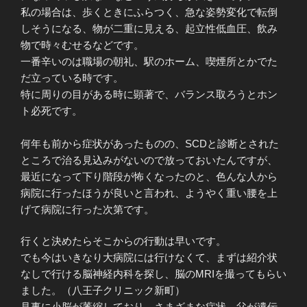
私の場合は、歩くときにふらつく、急な姿勢変化で転倒
しそうになる、物が二重に見える、起立性低血圧、飲み
物で時々むせるなどです。
一番辛いのは職場の朝礼、駅のホーム、喫煙所とかでた
だ立っている時です。
特に周りの目がある時に顕著で、バランス取ろうとホン
ト必死です。
何年も前から症状があったものの、SCDと診断とされた
ところで治る見込みがないので放っておいたんですが、
最近になって下り階段が怖くなったのと、色んな人から
病院に行ったほうが良いと言われ、ようやく重い腰を上
げて病院に行った次第です。
行くと決めたらそこからの行動は早いです。
でも今はいきなり大病院には行けなくて、まずは紹介状
なしで行ける脳神経内科を探し、脳のMRIを撮ってもらい
ました。（八王子クリニック新町）
見事に小脳が萎縮しており、さまざまな症状、父が遺伝