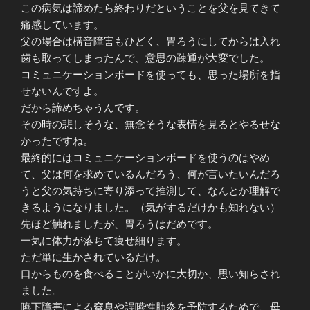
この病気は諦めたら終わりだということを父を見てきて
痛感しています。
父の場合は構音障害もひどく、胃ろうにしてからは入れ
歯も取ってしまったんで、意思の疎通が大変でした。
コミュニケーションボードを使っても、思った場所を指
せないんですよ。
だから諦めちゃうんです。
その時の悲しそうな、無念そうな表情を見るとやるせな
かったですね。
最終的にはコミュニケーションボードを使うのはやめ
て、父は何を求めているんだろう、何が言いたいんだろ
うと父の気持ちに寄り添って推測して、なんとか理解で
きるようになりました。（気がするだけかも知れない）
先ほど触れましたが、胃ろうはだめです。
一気に体力が落ちて痩せ細ります。
ただ単に生かされているだけ。
口からものを食べることがいかに大切か、思い知らされ
ました。
嚥下障害による窒息や誤嚥性肺炎を予防するためで、母