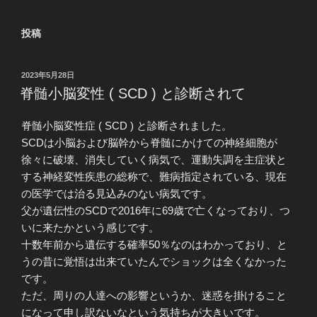
投稿
投
2023年5月28日
稿
脊髄小脳変性 ( SCD ) と診断されて
日:
脊髄小脳変性症 ( SCD ) と診断されました。
SCDは小脳および脳幹から脊髄にかけての神経細胞が
徐々に破壊、消失していく病気で、運動失調を主症状と
する神経変性疾患の総称で、難病指定されている、現在
の医学では治る見込みのない病気です。
父が遺伝性のSCDで2016年に69歳で亡くなっており、つ
いに来たかという感じです。
十数年前から遺伝する確率50％なのはわかっており、と
うの昔に覚悟は出来ていたんでショックは全くなかった
です。
ただ、周りの人達への影響というか、迷惑を掛けること
になって申し訳ないなという気持ちが大きいです。