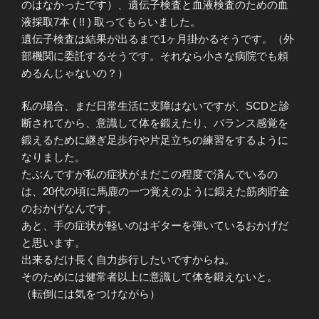
のはなかったです）、遺伝子検査と血液検査のための血
液採取7本 ( !! ) 取ってもらいました。
遺伝子検査は結果が出るまで1ヶ月掛かるそうです。（外
部機関に委託するそうです。それなら小さな病院でも頼
めるんじゃないの？）
私の場合、まだ日常生活に支障はないですが、SCDと診
断されてから、意識して体を鍛えたり、バランス感覚を
鍛えるために継ぎ足歩行や片足立ちの練習をするように
なりました。
たぶんですが私の症状がまだこの程度で済んでいるの
は、20代の頃に馬鹿の一つ覚えのように鍛えた筋肉貯金
のおかげなんです。
あと、手の症状が軽いのはギターを弾いているおかげだ
と思います。
出来るだけ長く自力歩行したいですからね。
そのためには健常者以上に意識して体を鍛えないと。
（転倒には気をつけながら）