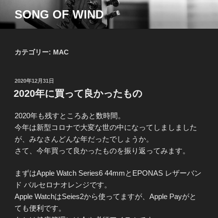
コ
SONG OF WIND
ン
テ
ン
ツ
カテゴリー:
MAC
へ
ス
投
2020年12月31日
キ
稿
2020年に買って良かったもの
ッ
日:
プ
2020年も残すところあと数時間。
今年は新型コロナで大変な世の中になってしましました
が、みなさんどんな年だったでしょうか。
さて、今年買って良かったものを振り返ってみます。
まずはApple Watch Series6 44mmとEPONAS レザーバン
ド バルセロナオレンジです。
Apple WatchはSeies2から使ってますが、Apple Payがと
ても便利です。