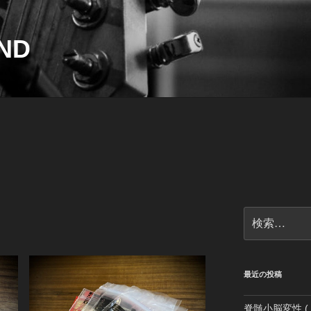
ND
検
索:
最近の投稿
脊髄小脳変性 ( 