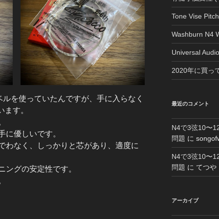
Tone Vise Pitch
Washburn N4 W
Universal Aud
2020年に買
クラベルを使っていたんですが、手に入らなく
最近のコメント
ています。
。
N4で3弦10
手に優しいです。
問題
に
songof
でわなく、しっかりと芯があり、適度に
N4で3弦10
問題
に
てつや
ニングの安定性です。
。
アーカイブ