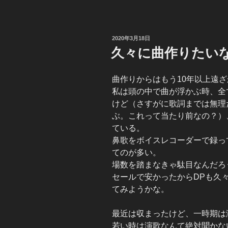
投
2020年3月18日
稿
久々に曲作りたい
日:
曲作りからはもう10年以上遠
私は頭の中で曲が浮かぶ時、全
けど（さすがに歌詞までは無理
ぶ。これって当たり前なの？）
ている。
鼻歌をボイスレコーダーで録っ
てのが多い。
場数を踏まなきゃ駄目なんだろ
セールで安かったからDPも久
てみようかな。
最近は収まったけど、一時期は
若い時は演歌なんて絶対聞かな