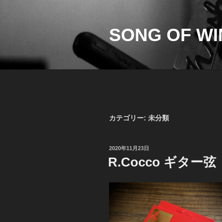
コ
ン
テ
SONG OF WI
ン
ツ
へ
ス
キ
ッ
プ
カテゴリー:
未分類
投
2020年11月23日
稿
R.Cocco ギター弦
日: