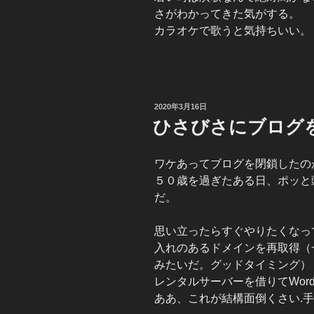
さがわかってきた気がする。
カラオケで歌うと気持ちいい。
投
2020年3月16日
稿
ひさびさにブログ
日:
ワケあってブログを閉鎖したのが
５０歳を過ぎたある日、ポッと
だ。
思い立ったらすぐやりたくなっ
入れのあるドメインを再取得（
みたいだ。グッドタイミング）
レンタルサーバーを借りてWord
ああ、これが結構面倒くさい.