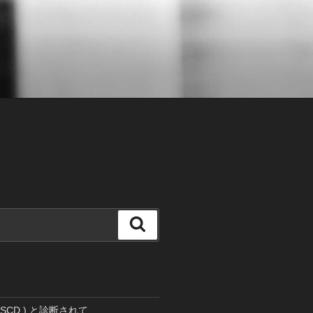
検
索
SCD ) と診断されて